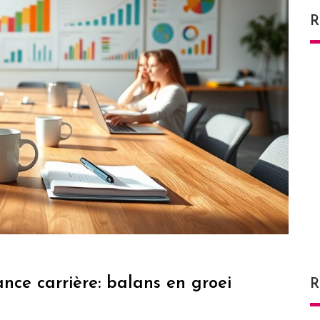
R
ance carrière: balans en groei
R