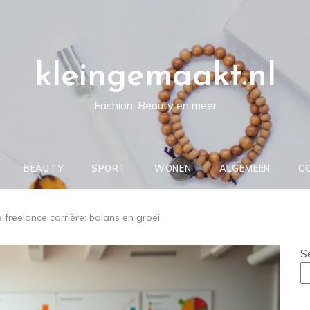
kleingemaakt.nl
Fashion, Beauty en meer
BEAUTY
SPORT
WONEN
ALGEMEEN
C
 freelance carrière: balans en groei
S