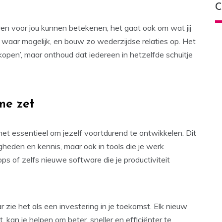
C
en voor jou kunnen betekenen; het gaat ook om wat jij
n waar mogelijk, en bouw zo wederzijdse relaties op. Het
open’, maar onthoud dat iedereen in hetzelfde schuitje
mme zet
et essentieel om jezelf voortdurend te ontwikkelen. Dit
gheden en kennis, maar ook in tools die je werk
s of zelfs nieuwe software die je productiviteit
r zie het als een investering in je toekomst. Elk nieuw
t, kan je helpen om beter, sneller en efficiënter te