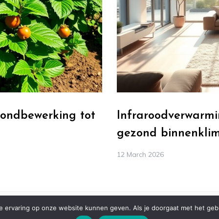
rondbewerking tot
Infraroodverwarmin
gezond binnenkli
12 March 2026
 ervaring op onze website kunnen geven. Als je doorgaat met het gebru
© ALL RIGHTS RESERVED 2021 THEME: PREFER BY
TEMPLATE SELL
.