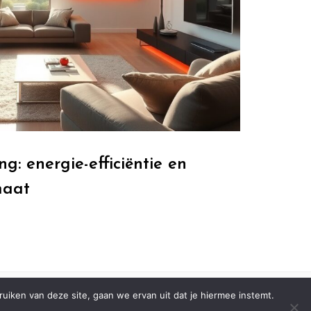
g: energie-efficiëntie en
maat
iken van deze site, gaan we ervan uit dat je hiermee instemt.