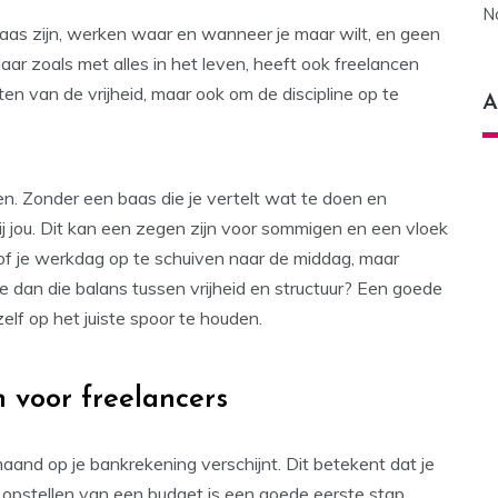
N
 baas zijn, werken waar en wanneer je maar wilt, en geen
aar zoals met alles in het leven, heeft ook freelancen
eten van de vrijheid, maar ook om de discipline op te
A
cen. Zonder een baas die je vertelt wat te doen en
bij jou. Dit kan een zegen zijn voor sommigen en een vloek
n of je werkdag op te schuiven naar de middag, maar
 je dan die balans tussen vrijheid en structuur? Een goede
lf op het juiste spoor te houden.
n voor freelancers
maand op je bankrekening verschijnt. Dit betekent dat je
 opstellen van een budget is een goede eerste stap.