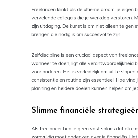
Freelancen klinkt als de ultieme droom: je eigen
vervelende collega’s die je werkdag verstoren. M
zijn uitdaging. De kunst is om niet alleen te geni
brengen die nodig is om succesvol te zijn.
Zelfdiscipline is een cruciaal aspect van freelan
wanneer te doen, ligt alle verantwoordelijkheid 
voor anderen. Het is verleidelijk om uit te slape
consistentie en routine zijn essentieel. Hoe vind
planning en heldere doelen kunnen helpen om jeze
Slimme financiële strategieë
Als freelancer heb je geen vast salaris dat elke 
zorgvuldig moet nadenken over je financiën. Het