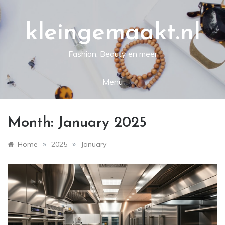
Skip
to
content
kleingemaakt.nl
Fashion, Beauty en meer
Menu
Month:
January 2025
»
»
Home
2025
January