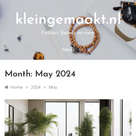
Skip
to
content
kleingemaakt.nl
Fashion, Beauty en meer
Menu
Month:
May 2024
»
»
Home
2024
May