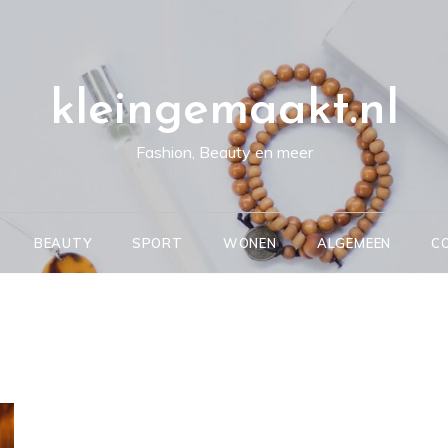
kleingemaakt.nl
Fashion, Beauty en meer
BEAUTY
SPORT
WONEN
ALGEMEEN
C