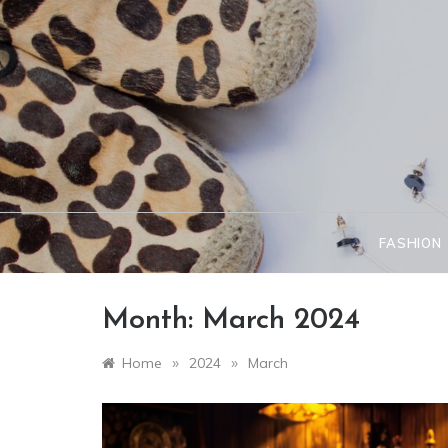
Skip
to
content
FASHION
Month:
March 2024
»
»
Home
2024
March