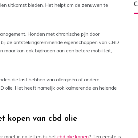
C
ien uitkomst bieden. Het helpt om de zenuwen te
management. Honden met chronische pijn door
en bij de ontstekingsremmende eigenschappen van CBD
ten maar kan ook bijdragen aan een betere mobiliteit,
den die last hebben van allergieën of andere
D olie. Het heeft namelijk ook kalmerende en helende
et kopen van cbd olie
r moet je op letten bij het
cbd olie kopen
? Ten eerste is