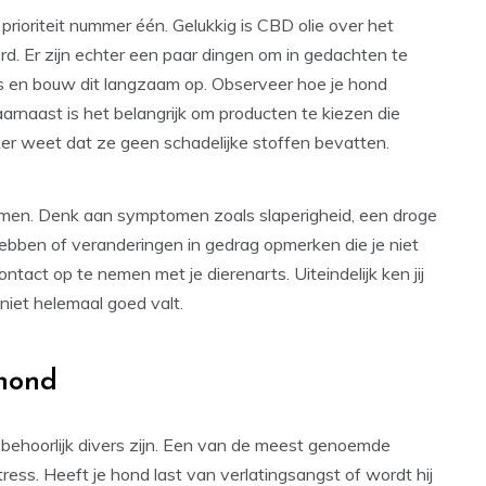
k prioriteit nummer één. Gelukkig is CBD olie over het
d. Er zijn echter een paar dingen om in gedachten te
sis en bouw dit langzaam op. Observeer hoe je hond
arnaast is het belangrijk om producten te kiezen die
eker weet dat ze geen schadelijke stoffen bevatten.
men. Denk aan symptomen zoals slaperigheid, een droge
hebben of veranderingen in gedrag opmerken die je niet
ntact op te nemen met je dierenarts. Uiteindelijk ken jij
niet helemaal goed valt.
 hond
ehoorlijk divers zijn. Een van de meest genoemde
ess. Heeft je hond last van verlatingsangst of wordt hij