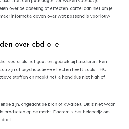
s duurt het een paar dagen tot weken voordat je
felen over de dosering of effecten, aarzel dan niet om je
k meer informatie geven over wat passend is voor jouw
en over cbd olie
, vooral als het gaat om gebruik bij huisdieren. Een
zou zijn of psychoactieve effecten heeft zoals THC.
ieve stoffen en maakt het je hond dus niet high of
fde zijn, ongeacht de bron of kwaliteit. Dit is niet waar;
lende producten op de markt. Daarom is het belangrijk om
 doet.