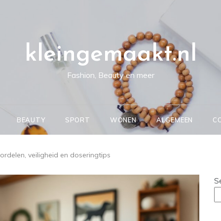
kleingemaakt.nl
Fashion, Beauty en meer
BEAUTY
SPORT
WONEN
ALGEMEEN
C
rdelen, veiligheid en doseringtips
S