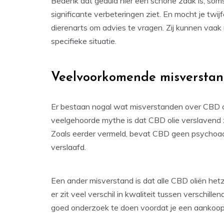
Bedenk dat geduld hier een schone zaak is; som
significante verbeteringen ziet. En mocht je twij
dierenarts om advies te vragen. Zij kunnen vaa
specifieke situatie.
Veelvoorkomende misverstand
Er bestaan nogal wat misverstanden over CBD olie
veelgehoorde mythe is dat CBD olie verslavend 
Zoals eerder vermeld, bevat CBD geen psychoact
verslaafd.
Een ander misverstand is dat alle CBD oliën hetzel
er zit veel verschil in kwaliteit tussen verschil
goed onderzoek te doen voordat je een aankoop