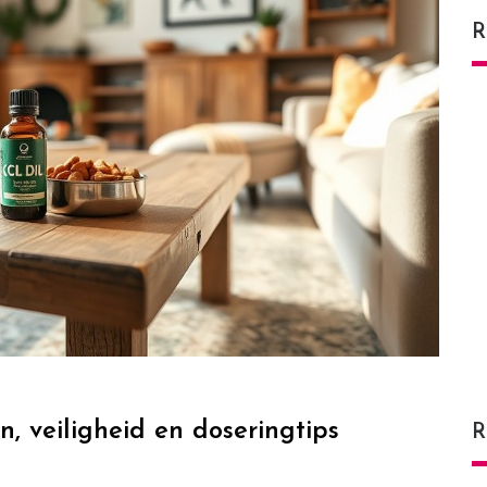
R
, veiligheid en doseringtips
R