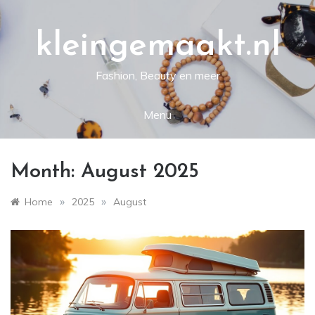
Skip
to
content
kleingemaakt.nl
Fashion, Beauty en meer
Menu
Month:
August 2025
»
»
Home
2025
August