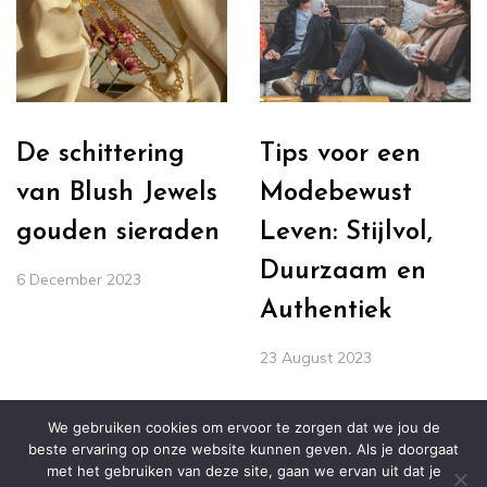
De schittering
Tips voor een
van Blush Jewels
Modebewust
gouden sieraden
Leven: Stijlvol,
Duurzaam en
6 December 2023
Authentiek
23 August 2023
We gebruiken cookies om ervoor te zorgen dat we jou de
beste ervaring op onze website kunnen geven. Als je doorgaat
met het gebruiken van deze site, gaan we ervan uit dat je