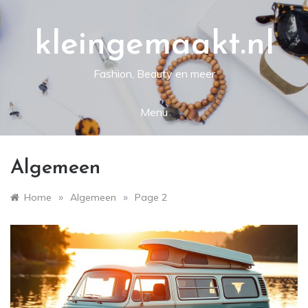
Skip
to
content
kleingemaakt.nl
Fashion, Beauty en meer
Menu
Algemeen
»
»
Home
Algemeen
Page 2