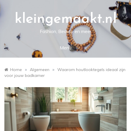
Skip
to
content
kleingemaakt.nl
Fashion, Beauty en meer
Menu
»
»
Home
Algemeen
Waarom houtlooktegels ideaal zijn
voor jouw badkamer