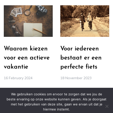
Waarom kiezen
Voor iedereen
voor een actieve
bestaat er een
vakantie
perfecte fiets
16 February 2024
18 November 2023
We gebruiken cookies om ervoor te zorgen dat we jou de
beste ervaring op onze website kunnen geven. Als je doorgaat
met het gebruiken van deze site, gaan we ervan uit dat je
hiermee instemt.
© ALL RIGHTS RESERVED 2021 THEME: PREFER BY
TEMPLATE SELL
.