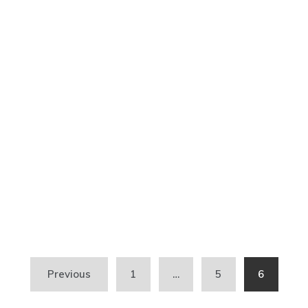
Previous
1
…
5
6