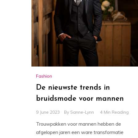
Fashion
De nieuwste trends in
bruidsmode voor mannen
9 June 2023
By
Sanne-Lynn
4 Min Reading
Trouwpakken voor mannen hebben de
afgelopen jaren een ware transformatie