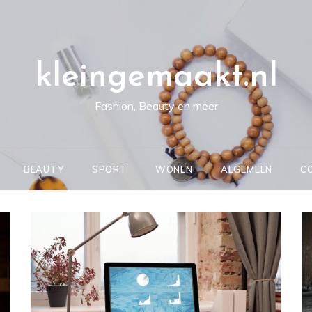
kleingemaakt.nl
Fashion, Beauty en meer
BEAUTY
SPORT
WONEN
ALGEMEEN
C