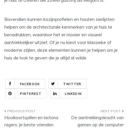
je huis te creëren die zowel gastvrij als elegant is.
Bovendien kunnen kozijnprofielen en houten sierlijsten
helpen om de architecturale kenmerken van je huis te
benadrukken, waardoor het er mooier en visueel
aantrekkelijker uitziet. Of je nu kiest voor klassieke of
moderne stijlen, deze elementen kunnen je helpen om je
huis de look te geven die je altijd al wilde.
FACEBOOK
TWITTER
PINTEREST
LINKEDIN
Post
Hooikoortspillen en lactona
De aantrekkingskracht van
navigation
ragers: je beste vrienden
gamen op de computer