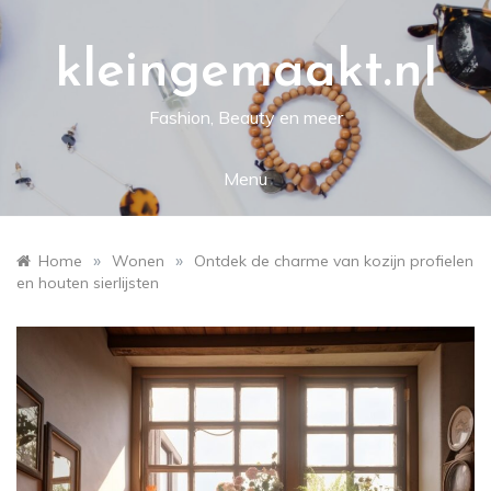
Skip
to
content
kleingemaakt.nl
Fashion, Beauty en meer
Menu
»
»
Home
Wonen
Ontdek de charme van kozijn profielen
en houten sierlijsten