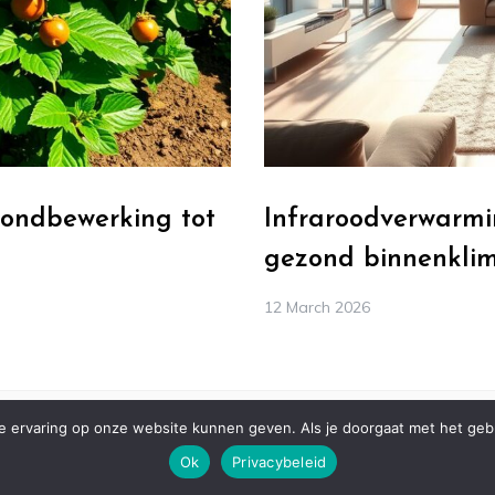
rondbewerking tot
Infraroodverwarmin
gezond binnenkli
12 March 2026
 ervaring op onze website kunnen geven. Als je doorgaat met het gebru
© ALL RIGHTS RESERVED 2021 THEME: PREFER BY
TEMPLATE SELL
.
Ok
Privacybeleid