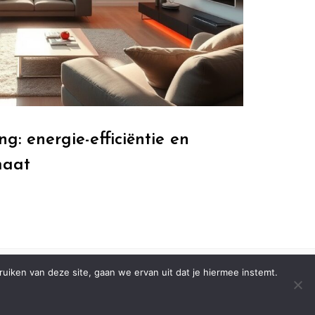
g: energie-efficiëntie en
maat
iken van deze site, gaan we ervan uit dat je hiermee instemt.