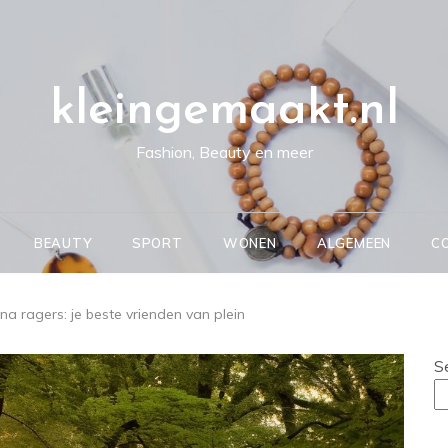
kleingemaakt.nl
Fashion, Beauty en meer
BEAUTY
SPORT
WONEN
ALGEMEEN
C
na ragers: je beste vrienden van plein
S