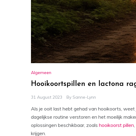
Algemeen
Hooikoortspillen en lactona rag
31 August 2023
By
Sanne-Lynn
Als je ooit last hebt gehad van hooikoorts, wee
dagelijkse routine verstoren en het moeilijk make
oplossingen beschikbaar, zoals
hooikoorst pillen
krijgen.