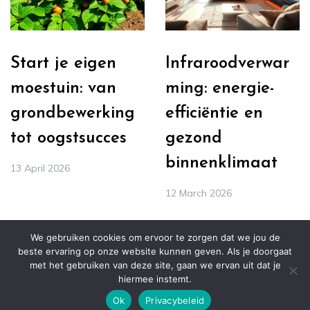
Start je eigen
Infraroodverwar
moestuin: van
ming: energie-
grondbewerking
efficiëntie en
tot oogstsucces
gezond
binnenklimaat
13 April 2026
12 March 2026
We gebruiken cookies om ervoor te zorgen dat we jou de
beste ervaring op onze website kunnen geven. Als je doorgaat
met het gebruiken van deze site, gaan we ervan uit dat je
© ALL RIGHTS RESERVED 2021 THEME: PREFER BY
hiermee instemt.
TEMPLATE SELL
.
Ok
Privacybeleid