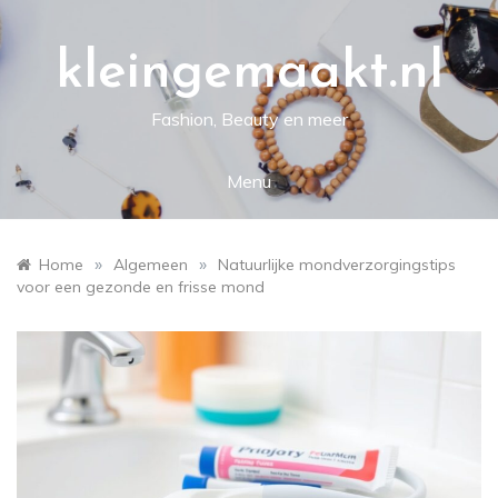
Skip
to
content
kleingemaakt.nl
Fashion, Beauty en meer
Menu
»
»
Home
Algemeen
Natuurlijke mondverzorgingstips
voor een gezonde en frisse mond