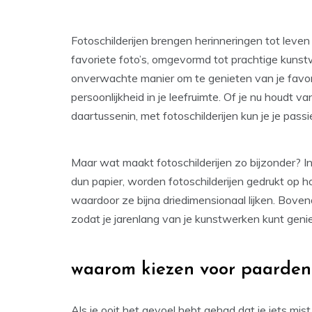
Fotoschilderijen brengen herinneringen tot leven 
favoriete foto’s, omgevormd tot prachtige kunst
onverwachte manier om te genieten van je favo
persoonlijkheid in je leefruimte. Of je nu houdt v
daartussenin, met fotoschilderijen kun je je pass
Maar wat maakt fotoschilderijen zo bijzonder? In
dun papier, worden fotoschilderijen gedrukt op h
waardoor ze bijna driedimensionaal lijken. Boven
zodat je jarenlang van je kunstwerken kunt geni
waarom kiezen voor paardens
Als je ooit het gevoel hebt gehad dat je iets mist 