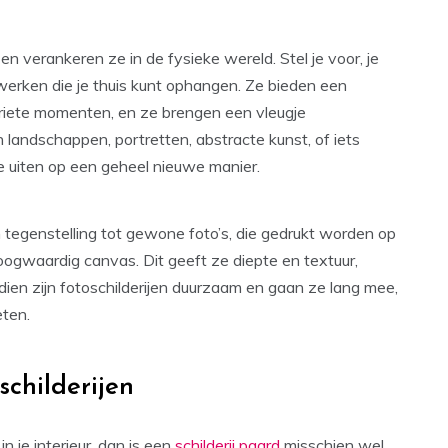
en verankeren ze in de fysieke wereld. Stel je voor, je
werken die je thuis kunt ophangen. Ze bieden een
riete momenten, en ze brengen een vleugje
an landschappen, portretten, abstracte kunst, of iets
ie uiten op een geheel nieuwe manier.
 tegenstelling tot gewone foto’s, die gedrukt worden op
oogwaardig canvas. Dit geeft ze diepte en textuur,
dien zijn fotoschilderijen duurzaam en gaan ze lang mee,
eten.
childerijen
in je interieur, dan is een
schilderij paard
misschien wel