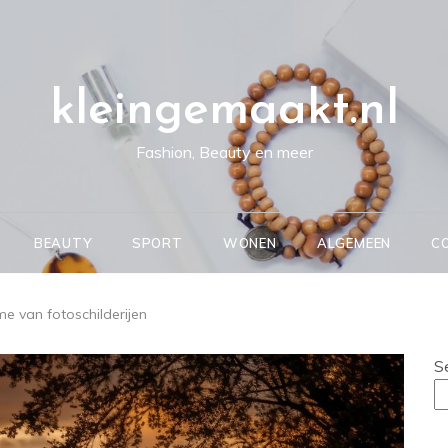
kleingemaakt.nl
Fashion, Beauty en meer
BEAUTY
SPORT
WONEN
ALGEMEEN
C
e van fotoschilderijen
S