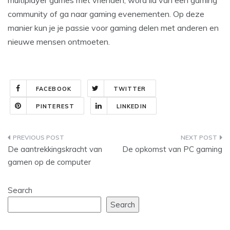
multiplayer games met vrienden, word lid van een gaming
community of ga naar gaming evenementen. Op deze
manier kun je je passie voor gaming delen met anderen en
nieuwe mensen ontmoeten.
FACEBOOK
TWITTER
PINTEREST
LINKEDIN
Post
De aantrekkingskracht van
De opkomst van PC gaming
navigation
gamen op de computer
Search
Search