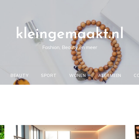
kleingemaakt.nl
Fashion, Beauty en meer
BEAUTY
SPORT
WONEN
ALGEMEEN
C